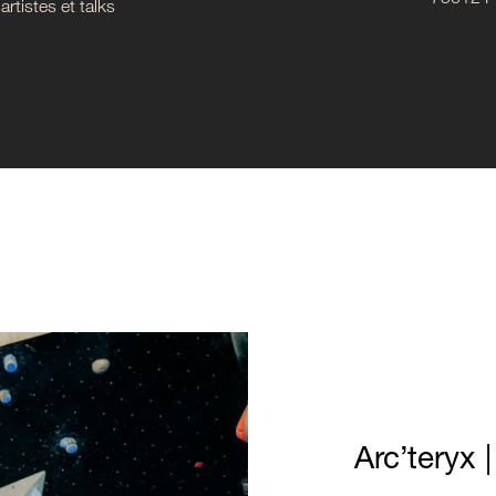
75012 Pa
rtistes et talks
Arc’teryx 