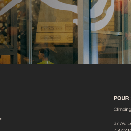
POUR 
Climbing 
es
37 Av. L